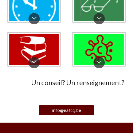
Un conseil? Un renseignement?
info@eafccj.be