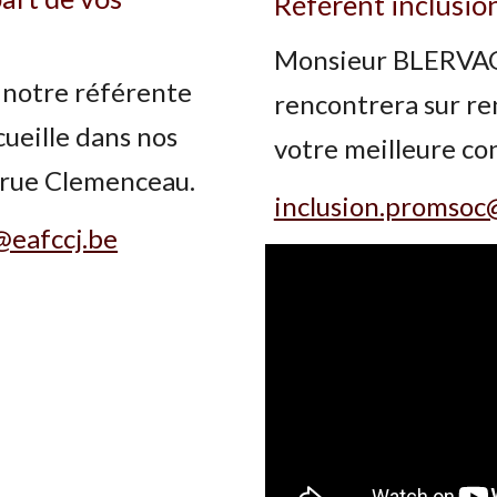
Référent inclusio
Monsieur BLERVA
notre référente
rencontrera sur re
cueille dans nos
votre meilleure co
 rue Clemenceau.
inclusion.promsoc
@eafccj.be