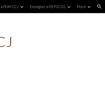
 à l'EAFCCJ
Enseigner à l'IEPSCOL
More
ion
CJ