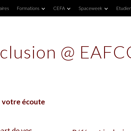
aires
Formations
CEFA
Spaceweek
Etudier
ip to main content
Skip to navigat
nclusion @ EAFC
 votre écoute
art de vos