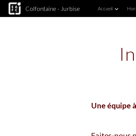
Colfontaine - Jurbise
Accueil
Hor
Sk
I
Une équipe à
Faites-nous p